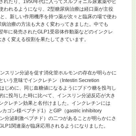
れたり、1950年代に入ってスルフォニル尿素薬やビ
使われるようになり、2型糖尿病治療は経口薬が主役
なると、新しい作用機序を持つ薬が次々と臨床の場で使わ
尿病治療の方法も大きく変わってきました。中でも
の翌年に発売されたGLP1受容体作動薬などのインクレ
大きく変える役割を果たしてきています。
とインスリン分泌を促す消化管ホルモンの存在が明らかに
味でインクレチン（Intestin Secretion
60年代はじめに、同じ血糖値になるようにブドウ糖を投与し
的に投与した時に比べて、インスリン分泌反応が大き
ンクレチン効果と名付けました。インクレチンには
：グルカゴン様ペプチド1）とGIP（gastric inhibitory
インスリン分泌刺激ペプチド）の二つがあることが明らかにさ
GLP1関連薬が臨床応用されるようになりました。