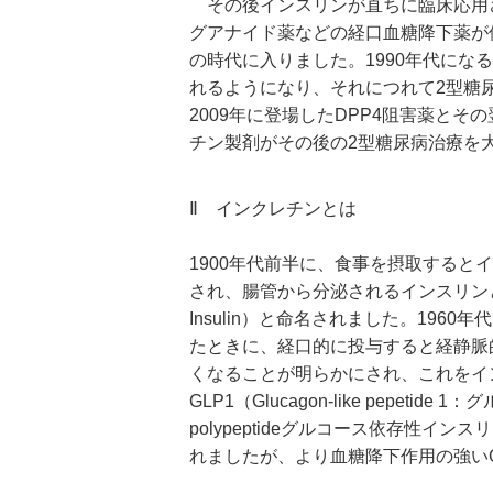
その後インスリンが直ちに臨床応用さ
グアナイド薬などの経口血糖降下薬が
の時代に入りました。1990年代に
れるようになり、それにつれて2型糖
2009年に登場したDPP4阻害薬とそ
チン製剤がその後の2型糖尿病治療を
Ⅱ インクレチンとは
1900年代前半に、食事を摂取する
され、腸管から分泌されるインスリンという意
Insulin）と命名されました。19
たときに、経口的に投与すると経静脈
くなることが明らかにされ、これをイ
GLP1（Glucagon-like pepetide 1
polypeptideグルコース依存性
れましたが、より血糖降下作用の強い