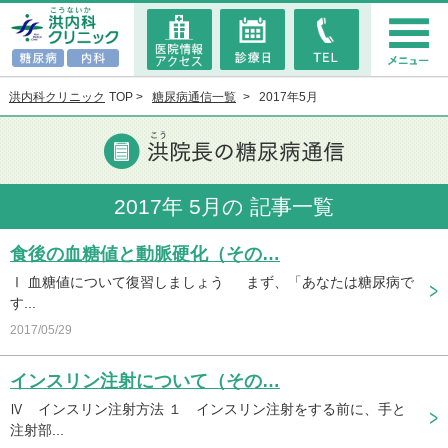
洪内科クリニック
TOP
糖尿病通信一覧
2017年5月
2017年 5月の 記事一覧
食後の血糖値と動脈硬化（その…
Ⅰ 血糖値について復習しましょう まず、「あなたは糖尿病で
す...
2017/05/29
インスリン注射について（その…
Ⅳ インスリン注射方法 １ インスリン注射をする前に、手と
注射部...