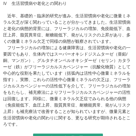
Ⅳ 生活習慣病や老化との関わり
近年、基礎的・臨床的研究が進み、生活習慣病や老化に微量ミネ
ラル欠乏が深く関わっていることが分かってきました。生活習慣病
と老化の病態的背景には、フリーラジカルの増加、免疫能低下、血
圧上昇、脂質異常症、耐糖能低下、発がんリスクの上昇があり、多
くの微量ミネラル欠乏で同様の病態が観察されています。
フリーラジカルの増加による健康障害は、生活習慣病や老化の一
要因でもあり、生体内ではスーパーオキシドジスムターゼ（亜鉛/
銅、マンガン）、グルタチオンペルオキシダーゼ（セリン）カタラ
ーゼ（鉄）がフリーラジカルスカベンジャー（抗酸化物質）として
中心的な役割を果たしています（括弧内は活性中心微量ミネラルを
指す）。実際、これらの活性中心微量ミネラルの欠乏は、フリーラ
ジカルスカベンジャーの活性低下を介して、フリーラジカルの増加
をもたらし、補充療法によりフリーラジカルスカベンジャーの活性
は回復します。同様に、微量ミネラル欠乏症でみられる他の病態
（免疫能低下、血圧上昇、脂質異常症、耐糖能異常、発がんリスク
上昇）も補充療法で改善することが知られていますが、微量元素と
生活習慣病や老化の関わりに関する、更なる研究が期待されるとこ
ろです。