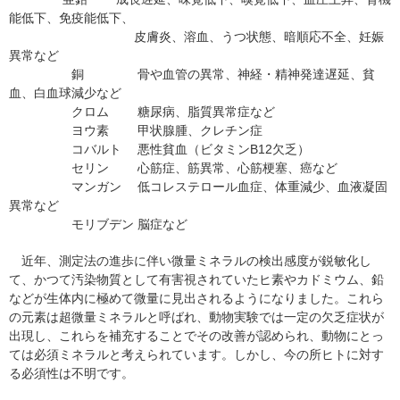
能低下、免疫能低下、
皮膚炎、溶血、うつ状態、暗順応不全、妊娠
異常など
銅 骨や血管の異常、神経・精神発達遅延、貧
血、白血球減少など
クロム 糖尿病、脂質異常症など
ヨウ素 甲状腺腫、クレチン症
コバルト 悪性貧血（ビタミンB12欠乏）
セリン 心筋症、筋異常、心筋梗塞、癌など
マンガン 低コレステロール血症、体重減少、血液凝固
異常など
モリブデン 脳症など
近年、測定法の進歩に伴い微量ミネラルの検出感度が鋭敏化し
て、かつて汚染物質として有害視されていたヒ素やカドミウム、鉛
などが生体内に極めて微量に見出されるようになりました。これら
の元素は超微量ミネラルと呼ばれ、動物実験では一定の欠乏症状が
出現し、これらを補充することでその改善が認められ、動物にとっ
ては必須ミネラルと考えられています。しかし、今の所ヒトに対す
る必須性は不明です。