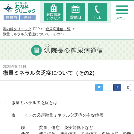
洪内科クリニック
TOP
糖尿病通信一覧
微量ミネラル欠乏症について（その2）
2025年9月1日
微量ミネラル欠乏症について（その2）
0
Ⅲ 微量ミネラル欠乏症とは
表 ヒトの必須微量ミネラル欠乏症の主な症候
鉄 貧血、倦怠、免疫能低下など
亜鉛 成長遅延、味覚低下、嗅覚低下、血圧上昇、腎機