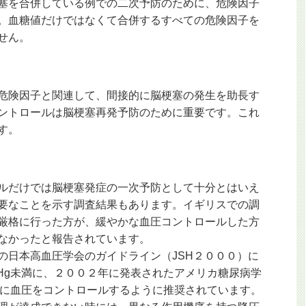
塞を合併している例での二次予防のために、危険因子
。血糖値だけではなくて合併するすべての危険因子を
せん。
危険因子と関連して、間接的に脳梗塞の発生を助長す
ントロールは脳梗塞再発予防のために重要です。これ
す。
ルだけでは脳梗塞発症の一次予防として十分とはいえ
要なことを示す調査結果もあります。イギリスでの調
厳格に行った方が、緩やかな血圧コントロールした方
なかったと報告されています。
日本高血圧学会のガイドライン（JSH２０００）に
Hg未満に、２００２年に発表されたアメリカ糖尿病学
満に血圧をコントロールするように推奨されています。