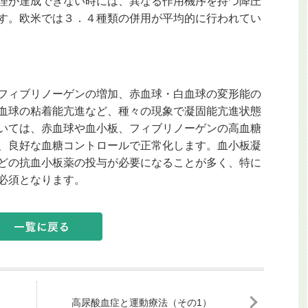
理が達成できない時には、異なる作用機序を持つ降圧
す。欧米では３．４種類の併用が平均的に行われてい
フィブリノーゲンの増加、赤血球・白血球の変形能の
血球の粘着能亢進など、種々の現象で凝固能亢進状態
いては、赤血球や血小板、フィブリノーゲンの高血糖
、良好な血糖コントロールで正常化します。血小板凝
どの抗血小板薬の投与が必要になることが多く、特に
必須となります。
高尿酸血症と運動療法（その1）